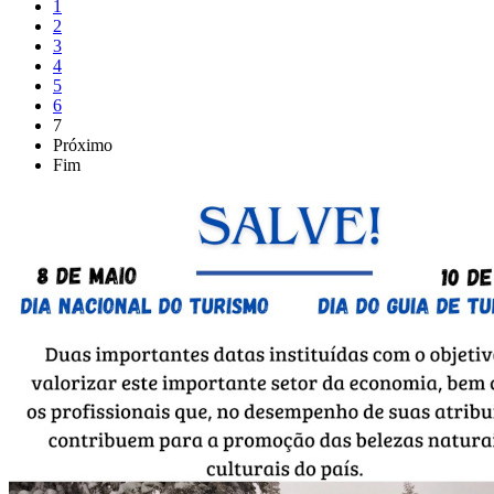
1
2
3
4
5
6
7
Próximo
Fim