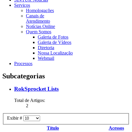
Serviços
Homologações
Canais de
Atendimento
Notícias Online
Quem Somos
Galeria de Fotos
Galeria de Vídeos
Diretoria
Nossa Localização
Webmail
Processos
Subcategorias
RokSprocket Lists
Total de Artigos:
2
Exibir #
Título
Acessos