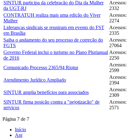
SINTUR participa da celebração do Dia da Mulher
Acessos:
da UGT-RJ
2332
CONTRATUH realiza mais uma edição do Viver
Acessos:
Mulher
2274
Lideranças sindicais se reuniram em evento do FST
Acessos:
em Brasília
2335
Saiba o andamento do seu processo de correção do
Acessos:
FGTS
27064
Governo Federal inclui o turismo no Plano Plurianual
Acessos:
de 2016
2250
Acessos:
Comunicado Processo 2365/94 Riotur
2599
Acessos:
Atendimento Jurídico Ampliado
2394
Acessos:
SINTUR amplia benefícios para associados
2309
SINTUR firma posição contra a "pejotização" de
Acessos:
serviços
2571
Página 7 de 7
Início
Ant